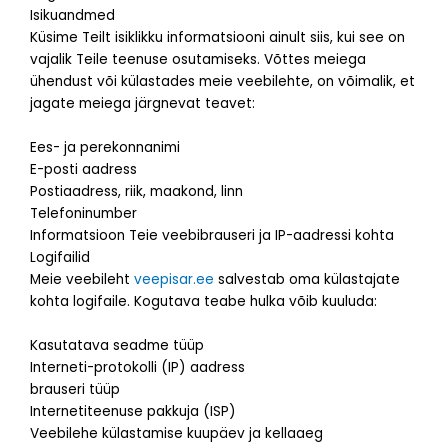
Isikuandmed
Küsime Teilt isiklikku informatsiooni ainult siis, kui see on
vajalik Teile teenuse osutamiseks. Võttes meiega
ühendust või külastades meie veebilehte, on võimalik, et
jagate meiega järgnevat teavet:
Ees- ja perekonnanimi
E-posti aadress
Postiaadress, riik, maakond, linn
Telefoninumber
Informatsioon Teie veebibrauseri ja IP-aadressi kohta
Logifailid
Meie veebileht
veepisar.ee
salvestab oma külastajate
kohta logifaile. Kogutava teabe hulka võib kuuluda:
Kasutatava seadme tüüp
Interneti-protokolli (IP) aadress
brauseri tüüp
Internetiteenuse pakkuja (ISP)
Veebilehe külastamise kuupäev ja kellaaeg