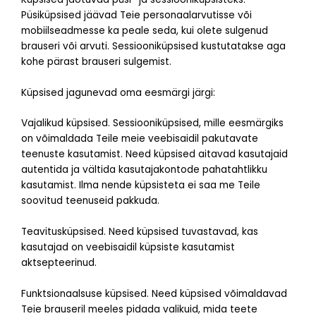
Püsiküpsised jäävad Teie personaalarvutisse või
mobiilseadmesse ka peale seda, kui olete sulgenud
brauseri või arvuti. Sessiooniküpsised kustutatakse aga
kohe pärast brauseri sulgemist.
Küpsised jagunevad oma eesmärgi järgi:
Vajalikud küpsised. Sessiooniküpsised, mille eesmärgiks
on võimaldada Teile meie veebisaidil pakutavate
teenuste kasutamist. Need küpsised aitavad kasutajaid
autentida ja vältida kasutajakontode pahatahtlikku
kasutamist. Ilma nende küpsisteta ei saa me Teile
soovitud teenuseid pakkuda.
Teavitusküpsised. Need küpsised tuvastavad, kas
kasutajad on veebisaidil küpsiste kasutamist
aktsepteerinud.
Funktsionaalsuse küpsised. Need küpsised võimaldavad
Teie brauseril meeles pidada valikuid, mida teete