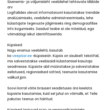
Sisenemis- ja väljumisleht veebilehel tehtavate klikkide
arv
Logifailides olevat informatsiooni kasutatakse trendide
analüüsimiseks, veebilehe administreerimiseks, lehe
külastajate tegevuste jälgimiseks ning demograafilise
info kogumiseks. Saadud teabe ei ole mõeldud, ega
võimaldagi isikut identifitseerida.
Küpsised
Nagu enamus veebilehti, kasutab
ka
veepisar.ee
«küpsiseid». Küpsis on sisuliselt tekstifail,
mis salvestatakse veebisaidi külastamisel kasutaja
seadmesse. Küpsiste abil määratakse ja salvestatakse
eelistused, regionaalsed sätted, teenuste kasutamise
valikud jpm.
Soovi korral võite brauseri seadistuses ära keelata
küpsiste kasutamise, kuid sel juhul on võimalik, et Teile
pakutav teenus on häiritud.
Küpsised jaotuvad püsi- ja sessiooniküpsisteks.