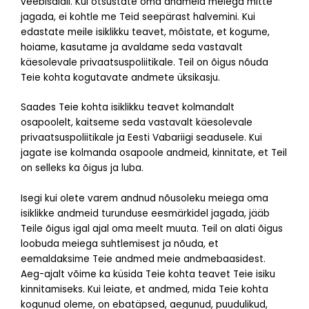
veebisaidil. Kui otsustate oma andmeid meiega mitte
jagada, ei kohtle me Teid seepärast halvemini. Kui
edastate meile isiklikku teavet, mõistate, et kogume,
hoiame, kasutame ja avaldame seda vastavalt
käesolevale privaatsuspoliitikale. Teil on õigus nõuda
Teie kohta kogutavate andmete üksikasju.
Saades Teie kohta isiklikku teavet kolmandalt
osapoolelt, kaitseme seda vastavalt käesolevale
privaatsuspoliitikale ja Eesti Vabariigi seadusele. Kui
jagate ise kolmanda osapoole andmeid, kinnitate, et Teil
on selleks ka õigus ja luba.
Isegi kui olete varem andnud nõusoleku meiega oma
isiklikke andmeid turunduse eesmärkidel jagada, jääb
Teile õigus igal ajal oma meelt muuta. Teil on alati õigus
loobuda meiega suhtlemisest ja nõuda, et
eemaldaksime Teie andmed meie andmebaasidest.
Aeg-ajalt võime ka küsida Teie kohta teavet Teie isiku
kinnitamiseks. Kui leiate, et andmed, mida Teie kohta
kogunud oleme, on ebatäpsed, aegunud, puudulikud,