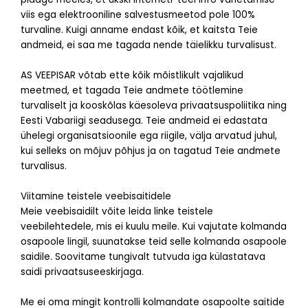
viis ega elektrooniline salvestusmeetod pole 100%
turvaline. Kuigi anname endast kõik, et kaitsta Teie
andmeid, ei saa me tagada nende täielikku turvalisust.
AS VEEPISAR võtab ette kõik mõistlikult vajalikud
meetmed, et tagada Teie andmete töötlemine
turvaliselt ja kooskõlas käesoleva privaatsuspoliitika ning
Eesti Vabariigi seadusega. Teie andmeid ei edastata
ühelegi organisatsioonile ega riigile, välja arvatud juhul,
kui selleks on mõjuv põhjus ja on tagatud Teie andmete
turvalisus.
Viitamine teistele veebisaitidele
Meie veebisaidilt võite leida linke teistele
veebilehtedele, mis ei kuulu meile. Kui vajutate kolmanda
osapoole lingil, suunatakse teid selle kolmanda osapoole
saidile. Soovitame tungivalt tutvuda iga külastatava
saidi privaatsuseeskirjaga.
Me ei oma mingit kontrolli kolmandate osapoolte saitide