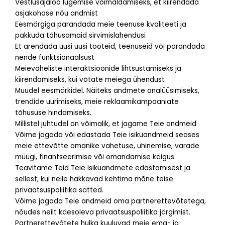
Vestlusajaloo lugemise võimaldamiseks, et kiirendada
asjakohase nõu andmist
Eesmärgiga parandada meie teenuse kvaliteeti ja
pakkuda tõhusamaid sirvimislahendusi
Et arendada uusi uusi tooteid, teenuseid või parandada
nende funktsionaalsust
Meievaheliste interaktsioonide lihtsustamiseks ja
kiirendamiseks, kui võtate meiega ühendust
Muudel eesmärkidel. Näiteks andmete analüüsimiseks,
trendide uurimiseks, meie reklaamikampaaniate
tõhususe hindamiseks.
Millistel juhtudel on võimalik, et jagame Teie andmeid
Võime jagada või edastada Teie isikuandmeid seoses
meie ettevõtte omanike vahetuse, ühinemise, varade
müügi, finantseerimise või omandamise käigus.
Teavitame Teid Teie isikuandmete edastamisest ja
sellest, kui neile hakkavad kehtima mõne teise
privaatsuspoliitika sätted.
Võime jagada Teie andmeid oma partnerettevõtetega,
nõudes neilt käesoleva privaatsuspoliitika järgimist.
Partnerettevõtete hulka kuuluvad meie ema- ja