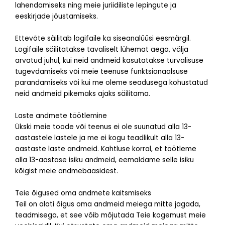
lahendamiseks ning meie juriidiliste lepingute ja
eeskirjade jõustamiseks.
Ettevõte säilitab logifaile ka siseanalüüsi eesmärgil.
Logifaile säilitatakse tavaliselt lühemat aega, välja
arvatud juhul, kui neid andmeid kasutatakse turvalisuse
tugevdamiseks või meie teenuse funktsionaalsuse
parandamiseks või kui me oleme seadusega kohustatud
neid andmeid pikemaks ajaks säilitama.
Laste andmete töötlemine
Ükski meie toode või teenus ei ole suunatud alla 13-
aastastele lastele ja me ei kogu teadlikult alla 13-
aastaste laste andmeid. Kahtluse korral, et töötleme
alla 13-aastase isiku andmeid, eemaldame selle isiku
kõigist meie andmebaasidest.
Teie õigused oma andmete kaitsmiseks
Teil on alati õigus oma andmeid meiega mitte jagada,
teadmisega, et see võib mõjutada Teie kogemust meie