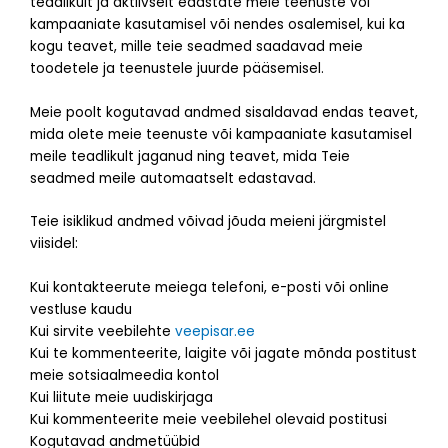
teadlikult ja aktiivselt edastate meie teenuste või
kampaaniate kasutamisel või nendes osalemisel, kui ka
kogu teavet, mille teie seadmed saadavad meie
toodetele ja teenustele juurde pääsemisel.
Meie poolt kogutavad andmed sisaldavad endas teavet,
mida olete meie teenuste või kampaaniate kasutamisel
meile teadlikult jaganud ning teavet, mida Teie
seadmed meile automaatselt edastavad.
Teie isiklikud andmed võivad jõuda meieni järgmistel
viisidel:
Kui kontakteerute meiega telefoni, e-posti või online
vestluse kaudu
Kui sirvite veebilehte
veepisar.ee
Kui te kommenteerite, laigite või jagate mõnda postitust
meie sotsiaalmeedia kontol
Kui liitute meie uudiskirjaga
Kui kommenteerite meie veebilehel olevaid postitusi
Kogutavad andmetüübid