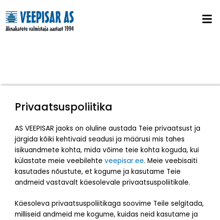
Skip
to
content
Privaatsuspoliitika
AS VEEPISAR jaoks on oluline austada Teie privaatsust ja
järgida kõiki kehtivaid seadusi ja määrusi mis tahes
isikuandmete kohta, mida võime teie kohta koguda, kui
külastate meie veebilehte
veepisar.ee
. Meie veebisaiti
kasutades nõustute, et kogume ja kasutame Teie
andmeid vastavalt käesolevale privaatsuspoliitikale.
Käesoleva privaatsuspoliitikaga soovime Teile selgitada,
milliseid andmeid me kogume, kuidas neid kasutame ja