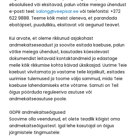
ebaolulised või eksitavad, palun võtke meiega ühendust
e-posti teel:
salong@veepisar.ee
või telefonitsi: +372
622 9888. Teeme kõik meist oleneva, et parandada
ebatäpset, puudulikku, eksitavat või aegunud teavet.
Kui arvate, et oleme rikkunud asjakohast
andmekaitseseadust ja soovite esitada kaebuse, palun
võtke meiega ühendust, kasutades käesolevast
dokumendist leitavaid kontaktandmeid ja edastage
meile kõik rikkumise kohta käivad üksikasjad. Uurime Teie
kaebust viivitamata ja vastame teile kirjalikult, esitades
uurimise tulemused ja toome välja sammud, mida Teie
kaebuse lahendamiseks ette võtame. Samuti on Teil
õigus pöörduda reguleeriva asutuse või
andmekaitseasutuse poole.
GDPR andmekaitseõigused
Soovime olla veendunud, et olete teadlik kõigist oma
andmekaitseõigustest. Igal lehe kasutajal on õigus
järgmistele tingimustele: