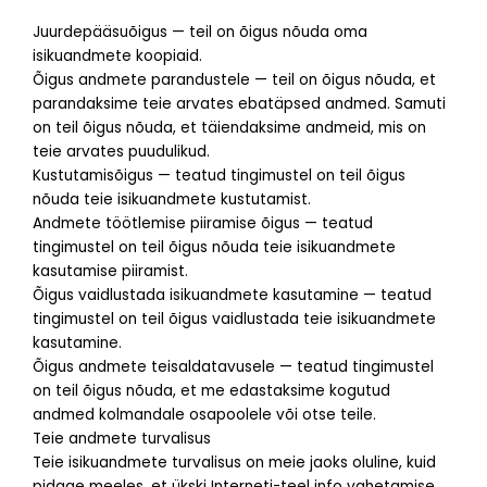
Juurdepääsuõigus — teil on õigus nõuda oma
isikuandmete koopiaid.
Õigus andmete parandustele — teil on õigus nõuda, et
parandaksime teie arvates ebatäpsed andmed. Samuti
on teil õigus nõuda, et täiendaksime andmeid, mis on
teie arvates puudulikud.
Kustutamisõigus — teatud tingimustel on teil õigus
nõuda teie isikuandmete kustutamist.
Andmete töötlemise piiramise õigus — teatud
tingimustel on teil õigus nõuda teie isikuandmete
kasutamise piiramist.
Õigus vaidlustada isikuandmete kasutamine — teatud
tingimustel on teil õigus vaidlustada teie isikuandmete
kasutamine.
Õigus andmete teisaldatavusele — teatud tingimustel
on teil õigus nõuda, et me edastaksime kogutud
andmed kolmandale osapoolele või otse teile.
Teie andmete turvalisus
Teie isikuandmete turvalisus on meie jaoks oluline, kuid
pidage meeles, et ükski Interneti-teel info vahetamise