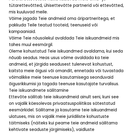
tütarettevõtted, ühisettevõtte partnerid või ettevõtted,
mis kuuluvad meile.
Võime jagada Teie andmeid oma äripartneritega, et
pakkuda Teile teatud tooteid, teenuseid või
kampaaniaid.
Võime Teie nõusolekul avaldada Teie isikuandmeid mis
tahes muul eesmärgil.
Oleme kohustatud Teie isikuandmed avaldama, kui seda
nõuab seadus. Heas usus võime avaldada ka teie
andmeid, et järgida seadusest tulenevat kohustust,
kaitsta meie õigusi või omandit, ennetada või tuvastada
võimalikke meie teenuse kasutamisega seonduvaid
õigusrikkumisi ja tagada teenuse kasutajate turvalisus.
Teie isikuandmete säilitamine
Ettevõte säilitab teie isikuandmeid ainult seni, kuni see
on vajalik käesolevas privaatsuspoliitikas sätestatud
eesmärkidel. Säilitame ja kasutame teie isikuandmeid
ulatuses, mis on vajalik meie juriidiliste kohustuste
täitmiseks (näiteks kui peame teie andmeid säilitama
kehtivate seaduste järgimiseks), vaidluste