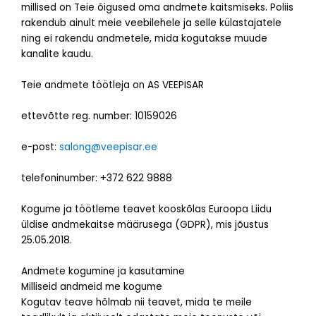
millised on Teie õigused oma andmete kaitsmiseks. Poliis
rakendub ainult meie veebilehele ja selle külastajatele
ning ei rakendu andmetele, mida kogutakse muude
kanalite kaudu.
Teie andmete töötleja on AS VEEPISAR
ettevõtte reg. number: 10159026
e-post:
salong@veepisar.ee
telefoninumber: +372 622 9888
Kogume ja töötleme teavet kooskõlas Euroopa Liidu
üldise andmekaitse määrusega (GDPR), mis jõustus
25.05.2018.
Andmete kogumine ja kasutamine
Milliseid andmeid me kogume
Kogutav teave hõlmab nii teavet, mida te meile