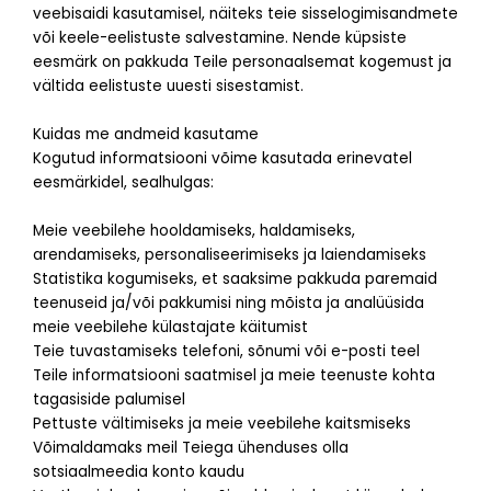
veebisaidi kasutamisel, näiteks teie sisselogimisandmete
või keele-eelistuste salvestamine. Nende küpsiste
eesmärk on pakkuda Teile personaalsemat kogemust ja
vältida eelistuste uuesti sisestamist.
Kuidas me andmeid kasutame
Kogutud informatsiooni võime kasutada erinevatel
eesmärkidel, sealhulgas:
Meie veebilehe hooldamiseks, haldamiseks,
arendamiseks, personaliseerimiseks ja laiendamiseks
Statistika kogumiseks, et saaksime pakkuda paremaid
teenuseid ja/või pakkumisi ning mõista ja analüüsida
meie veebilehe külastajate käitumist
Teie tuvastamiseks telefoni, sõnumi või e-posti teel
Teile informatsiooni saatmisel ja meie teenuste kohta
tagasiside palumisel
Pettuste vältimiseks ja meie veebilehe kaitsmiseks
Võimaldamaks meil Teiega ühenduses olla
sotsiaalmeedia konto kaudu