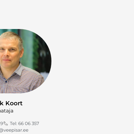
k Koort
hataja
49
Tel: 66 06 357
@veepisar.ee