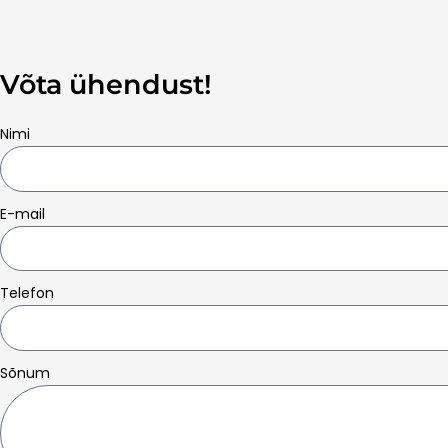
Võta ühendust!
Nimi
E-mail
Telefon
Sõnum