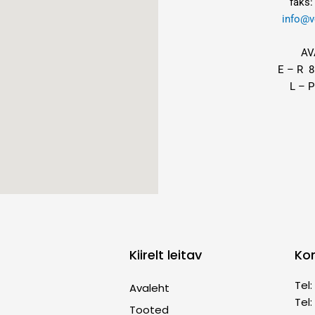
faks:
info@v
AV
E – R 8
L – P
Kiirelt leitav
Ko
Tel
Avaleht
Tel
Tooted