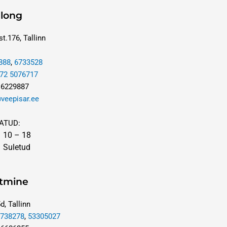
long
t.176, Tallinn
888
,
6733528
72 5076717
 6229887
veepisar.ee
ATUD:
R 10
–
18
 Suletud
tmine
d, Tallinn
6738278
,
53305027