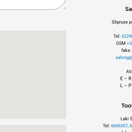
Sa
Sõpruse ps
Tel:
6229
GSM
+3
faks:
salong@
AV
E – 
L – P
Too
Laki 5
Tel:
6606357
,