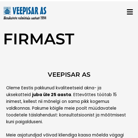
Skip
to
content
FIRMAST
VEEPISAR AS
Oleme Eestis pakkunud kvaliteetseid akna- ja
uksekatteid
juba üle 25 aasta
. Ettevõttes töötab 15
inimest, kellest nii mõnelgi on sama pikk kogemus
valdkonnas. Pakume kõigile meie poolt müüdavatele
toodetele täislahendust: konsultatsioonist ja mõõtmisest
kuni paigalduseni.
Meie asjatundjad võivad kliendiga kaasa mõelda vägagi