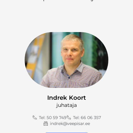
Indrek Koort
juhataja
Tel: 50 59 749
Tel: 66 06 357
indrek@veepisar.ee