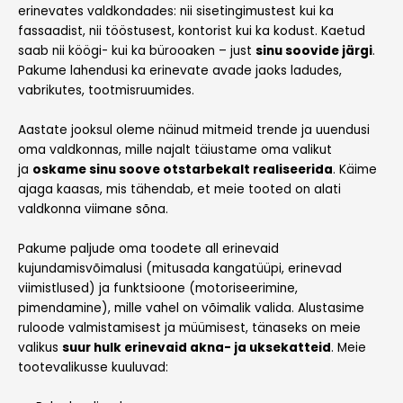
erinevates valdkondades: nii sisetingimustest kui ka
fassaadist, nii tööstusest, kontorist kui ka kodust. Kaetud
saab nii köögi- kui ka bürooaken – just
sinu soovide järgi
.
Pakume lahendusi ka erinevate avade jaoks ladudes,
vabrikutes, tootmisruumides.
Aastate jooksul oleme näinud mitmeid trende ja uuendusi
oma valdkonnas, mille najalt täiustame oma valikut
ja
oskame sinu soove otstarbekalt realiseerida
. Käime
ajaga kaasas, mis tähendab, et meie tooted on alati
valdkonna viimane sõna.
Pakume paljude oma toodete all erinevaid
kujundamisvõimalusi (mitusada kangatüüpi, erinevad
viimistlused) ja funktsioone (motoriseerimine,
pimendamine), mille vahel on võimalik valida. Alustasime
ruloode valmistamisest ja müümisest, tänaseks on meie
valikus
suur hulk erinevaid akna- ja uksekatteid
. Meie
tootevalikusse kuuluvad: