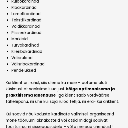
Rulookardinad
Ribakardinad
Lamellkardinad
Tekstiilkardinad
Voldikkardinad
Plisseekardinad
Markiisid
Turvakardinad
Kileribakardinad
Välisrulood
Välisribakardinad
Pendeluksed
Kui klient on rahul, siis oleme ka meie – ootame alati
küsimusi, et saaksime luua just
kõige optimaalsema ja
praktilisema lahenduse
. Iga klient saab võrdväärse
tähelepanu, nii ühe kui saja ruloo tellija, nii era- kui äriklient.
Kui soovid nõu koduste kardinate valimisel, organiseerid
mõne tööruumi aknakatteid või otsid midagi sobivat
tööstusruumi sissepääsudele – võta meiega ühendust!