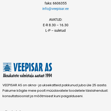
faks: 6606355
info@veepisar.ee
AVATUD:
E-R 8.30 – 16.30
L-P – suletud
VEEPISAR AS on akna- ja uksekatteid pakkunud juba üle 25 aasta.
Pakume kõigile meie poolt müüdavatele toodetele täislahendust:
konsultatsioonist ja mõõtmisest kuni paigalduseni.