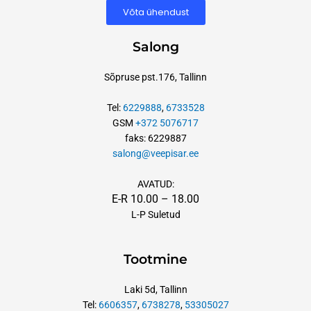
Võta ühendust
Salong
Sõpruse pst.176, Tallinn
Tel:
6229888
,
6733528
GSM
+372 5076717
faks: 6229887
salong@veepisar.ee
AVATUD:
E-R 10.00 – 18.00
L-P Suletud
Tootmine
Laki 5d, Tallinn
Tel:
6606357
,
6738278
,
53305027