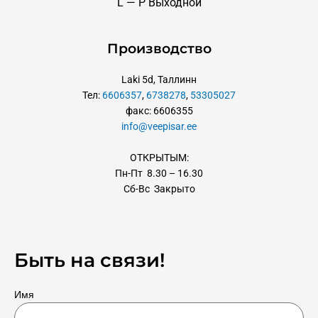
L — P Выходной
Производство
Laki 5d, Таллинн
Тел:
6606357
,
6738278
,
53305027
факс: 6606355
info@veepisar.ee
ОТКРЫТЫМ:
Пн-Пт 8.30 – 16.30
Сб-Вс Закрыто
Быть на связи!
Имя