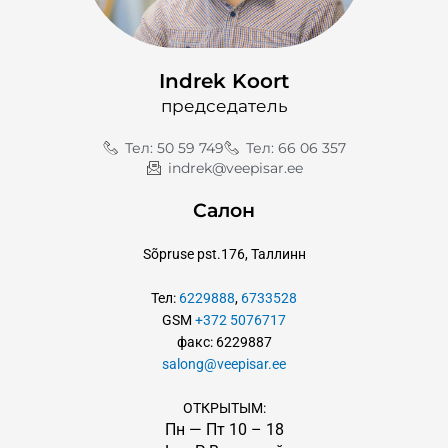
Indrek Koort
председатель
Тел: 50 59 749
Тел: 66 06 357
indrek@veepisar.ee
Салон
Sõpruse pst.176, Таллинн
Тел:
6229888
,
6733528
GSM
+372 5076717
факс: 6229887
salong@veepisar.ee
ОТКРЫТЫМ:
Пн — Пт 10
–
18