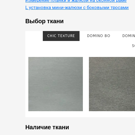
Измерение планки и жалюзи на оконной раме
L установка мини-жалюзи с боковыми тросами
Выбор ткани
CHIC TEXTURE
DOMINO BO
DOMI
S
Наличие ткани