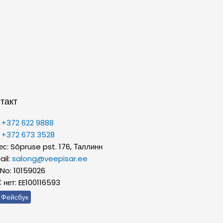
такт
:
+372 622 9888
:
+372 673 3528
ес: Sõpruse pst. 176, Таллинн
ail:
salong@veepisar.ee
 No: 10159026
 нет: EE100116593
Фейсбук