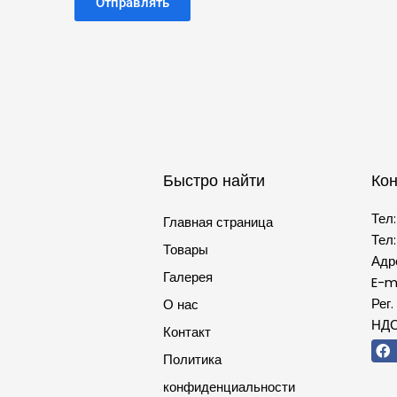
Отправлять
Быстро найти
Кон
Тел
Главная страница
Тел
Товары
Адр
Галерея
E-m
Рег.
О нас
НДС
Контакт
Политика
конфиденциальности