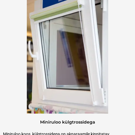
Miniruloo külgtrossidega
Miniruloo koos külgtrossidega on aknaraamile kinnitatav