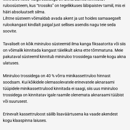
ruloosüsteem, kus “trossiks” on tegelikkuses läbipaistev tamiil, mis ei
häiri absoluutselt silma.
Lihtne süsteem võimaldab avada akent ja ust hoides samaaegselt
rulookangast kindlalt paigal just sellises asendis nagu teie seda
soovite.
Tavaliselt on kõik miniruloo süsteemid ilma kanga fiksaatorita või siis
on võimalik kinnitada kangast täielikult akna ette tõmmatuna. Meie
pakutaval süsteemil kinnitub miniruloo trossidega raamile kogu akna
ulatuses.
Miniruloo trossidega on 40 % võrra minikassettruloo hinnast
soodsam. Kui kõikidele olemasolevatele erinevatele aknaraami
tüüpidele minikassettrulood kinnitada ei saagi, siis uus miniruloo
trossidega on kinnitatav igale raamile olenemata aknaraami tüübist
või suurusest.
Erinevalt kassettruloost säilib lisaväärtusena ka vaade akendest
kogu klaaspinna laiuses.