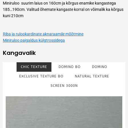
Miniruloo suurim laius on 160cm ja kõrgus enamike kangastega
185…190cm. Valitud õhemate kangaste korral on võimalik ka kõrgus
kuni 210cm
Riba ja rulookardinate aknaraamile mõõtmine
Miniruloo paigaldus külgtrossidega
Kangavalik
CHIC TEXTURE
DOMINO BO
DOMINO
EXCLUSIVE TEXTURE BO
NATURAL TEXTURE
SCREEN 3000N