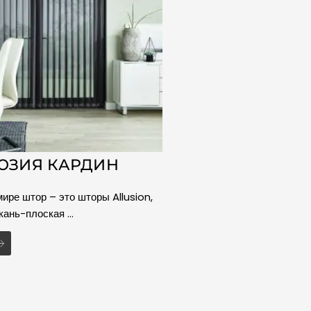
ЮЗИЯ КАРДИН
ире штор – это шторы Allusion,
кань-плоская …