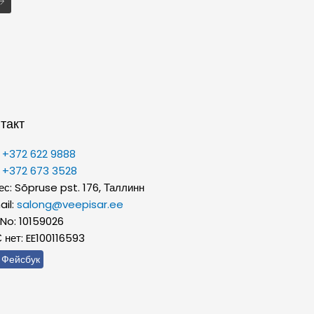
такт
:
+372 622 9888
:
+372 673 3528
ес: Sõpruse pst. 176, Таллинн
ail:
salong@veepisar.ee
 No: 10159026
 нет: EE100116593
Фейсбук