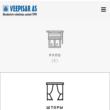
Перейти
к
содержимому
РУЛО
(5)
ШТОРЫ