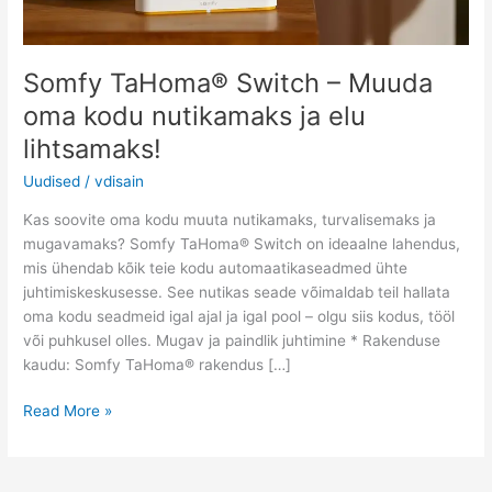
ja
elu
lihtsamaks!
Somfy TaHoma® Switch – Muuda
oma kodu nutikamaks ja elu
lihtsamaks!
Uudised
/
vdisain
Kas soovite oma kodu muuta nutikamaks, turvalisemaks ja
mugavamaks? Somfy TaHoma® Switch on ideaalne lahendus,
mis ühendab kõik teie kodu automaatikaseadmed ühte
juhtimiskeskusesse. See nutikas seade võimaldab teil hallata
oma kodu seadmeid igal ajal ja igal pool – olgu siis kodus, tööl
või puhkusel olles. Mugav ja paindlik juhtimine * Rakenduse
kaudu: Somfy TaHoma® rakendus […]
Read More »