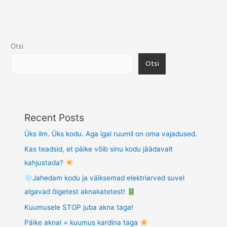
Otsi
Otsi
Recent Posts
Üks ilm. Üks kodu. Aga igal ruumil on oma vajadused.
Kas teadsid, et päike võib sinu kodu jäädavalt
kahjustada?
Jahedam kodu ja väiksemad elektriarved suvel
algavad õigetest aknakatetest!
Kuumusele STOP juba akna taga!
Päike aknal = kuumus kardina taga