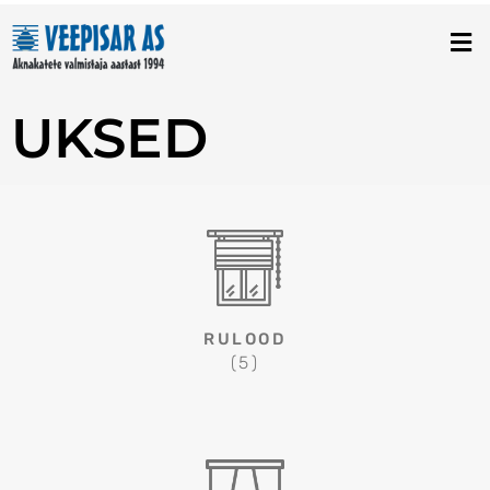
Skip
to
content
UKSED
RULOOD
(5)