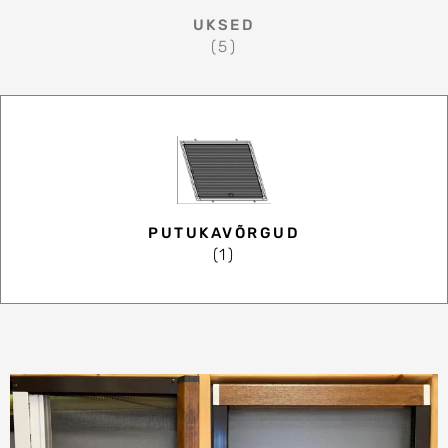
UKSED
(5)
PUTUKAVÕRGUD
(1)