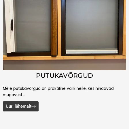
PUTUKAVÕRGUD
Meie putukavõrgud on praktiline valik neile, kes hindavad
mugavust…
Uuri lähemalt