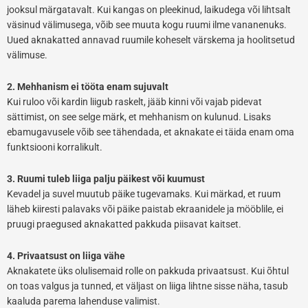
jooksul märgatavalt. Kui kangas on pleekinud, laikudega või lihtsalt
väsinud välimusega, võib see muuta kogu ruumi ilme vananenuks.
Uued aknakatted annavad ruumile koheselt värskema ja hoolitsetud
välimuse.
2. Mehhanism ei tööta enam sujuvalt
Kui ruloo või kardin liigub raskelt, jääb kinni või vajab pidevat
sättimist, on see selge märk, et mehhanism on kulunud. Lisaks
ebamugavusele võib see tähendada, et aknakate ei täida enam oma
funktsiooni korralikult.
3. Ruumi tuleb liiga palju päikest või kuumust
Kevadel ja suvel muutub päike tugevamaks. Kui märkad, et ruum
läheb kiiresti palavaks või päike paistab ekraanidele ja mööblile, ei
pruugi praegused aknakatted pakkuda piisavat kaitset.
4. Privaatsust on liiga vähe
Aknakatete üks olulisemaid rolle on pakkuda privaatsust. Kui õhtul
on toas valgus ja tunned, et väljast on liiga lihtne sisse näha, tasub
kaaluda parema lahenduse valimist.