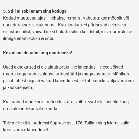
5. Stiil ei sobi enam sinu koduga
Kodud muutuvad ajas – tehakse remonti, vahetatakse mööblit või
uuendatakse sisekujundust. Kui aknakatted pärinevad eelmisest
sisustusstiilist, võivad need hakata silma kui detail, mis ruumi üldise
ilmega enam kokku ei sobi.
Kevad on ideaalne aeg muutuseks!
Uued aknakatted ei ole ainult praktiline lahendus – need võivad
muuta kogu ruumi valgust, atmosfääri ja mugavustaset. Mõnikord
piisab ühest õigesti valitud lahendusest, et tuba näeks välja värskem
ja kaasaegsem.
Kui tunned mõne neist märkidest ära, võib kevad olla just õige aeg
oma akendele uus ilme anda!
Tule meile külla aadressi Sõpruse pst. 176, Tallinn ning leiame sulle
koos värske lahenduse!