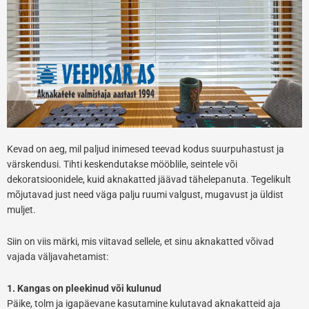
Kevad on aeg, mil paljud inimesed teevad kodus suurpuhastust ja
värskendusi. Tihti keskendutakse mööblile, seintele või
dekoratsioonidele, kuid aknakatted jäävad tähelepanuta. Tegelikult
mõjutavad just need väga palju ruumi valgust, mugavust ja üldist
muljet.
Siin on viis märki, mis viitavad sellele, et sinu aknakatted võivad
vajada väljavahetamist:
1. Kangas on pleekinud või kulunud
Päike, tolm ja igapäevane kasutamine kulutavad aknakatteid aja