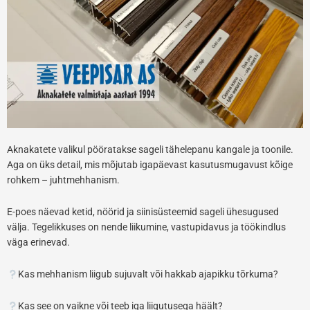
Aknakatete valikul pööratakse sageli tähelepanu kangale ja toonile.
Aga on üks detail, mis mõjutab igapäevast kasutusmugavust kõige
rohkem – juhtmehhanism.
E-poes näevad ketid, nöörid ja siinisüsteemid sageli ühesugused
välja. Tegelikkuses on nende liikumine, vastupidavus ja töökindlus
väga erinevad.
Kas mehhanism liigub sujuvalt või hakkab ajapikku tõrkuma?
Kas see on vaikne või teeb iga liigutusega häält?