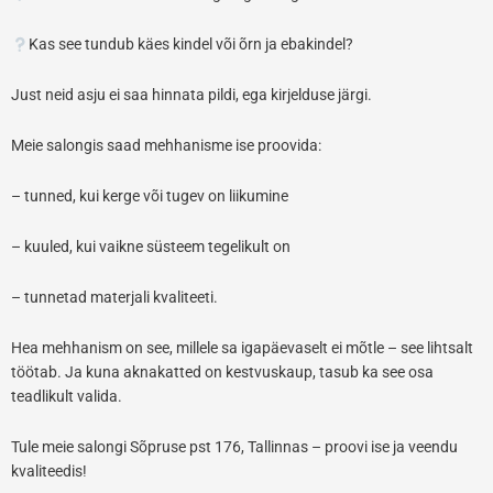
Kas see tundub käes kindel või õrn ja ebakindel?
Just neid asju ei saa hinnata pildi, ega kirjelduse järgi.
Meie salongis saad mehhanisme ise proovida:
– tunned, kui kerge või tugev on liikumine
– kuuled, kui vaikne süsteem tegelikult on
– tunnetad materjali kvaliteeti.
Hea mehhanism on see, millele sa igapäevaselt ei mõtle – see lihtsalt
töötab. Ja kuna aknakatted on kestvuskaup, tasub ka see osa
teadlikult valida.
Tule meie salongi Sõpruse pst 176, Tallinnas – proovi ise ja veendu
kvaliteedis!