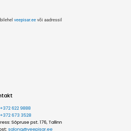
bilehel
veepisar.ee
või aadressil
ntakt
:
+372 622 9888
:
+372 673 3528
ess: Sõpruse pst. 176, Tallinn
ost:
salong@veepisar.ee