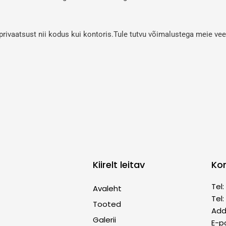
rivaatsust nii kodus kui kontoris.Tule tutvu võimalustega meie vee
Kiirelt leitav
Ko
Tel
Avaleht
Tel
Tooted
Addr
Galerii
E-p