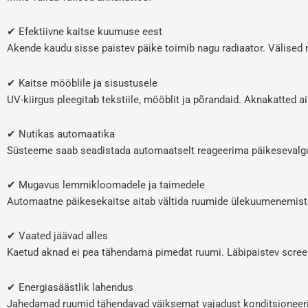
✔ Efektiivne kaitse kuumuse eest
Akende kaudu sisse paistev päike toimib nagu radiaator. Välised 
✔ Kaitse mööblile ja sisustusele
UV-kiirgus pleegitab tekstiile, mööblit ja põrandaid. Aknakatted ai
✔ Nutikas automaatika
Süsteeme saab seadistada automaatselt reageerima päikesevalguse
✔ Mugavus lemmikloomadele ja taimedele
Automaatne päikesekaitse aitab vältida ruumide ülekuumenemist n
✔ Vaated jäävad alles
Kaetud aknad ei pea tähendama pimedat ruumi. Läbipaistev screenk
✔ Energiasäästlik lahendus
Jahedamad ruumid tähendavad väiksemat vajadust konditsioneer