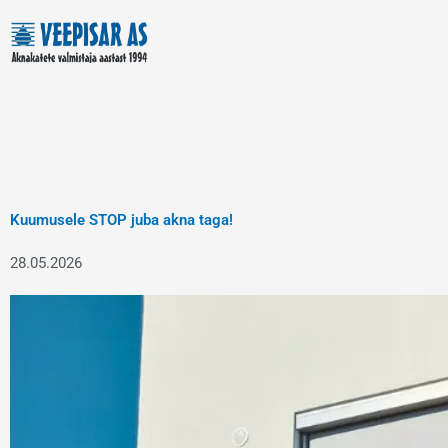
Skip
to
content
Kuumusele STOP juba akna taga!
28.05.2026