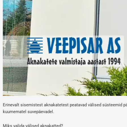
Erinevalt sisemistest aknakatetest peatavad välised süsteemid p
kuumematel suvepäevadel.
Miks valida välised aknakatted?