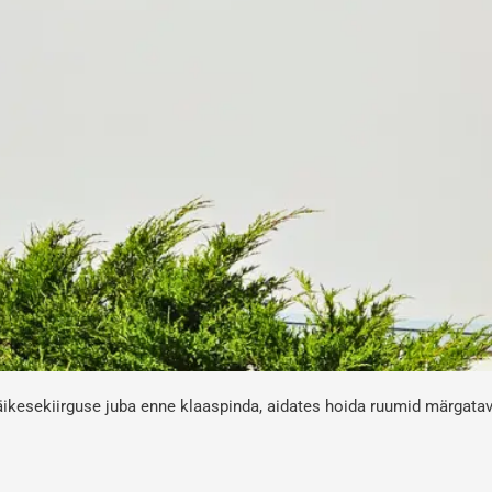
äikesekiirguse juba enne klaaspinda, aidates hoida ruumid märgata