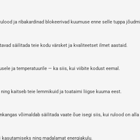
rulood ja ribakardinad blokeerivad kuumuse enne selle tuppa jõudmi
tavad säilitada teie kodu värsket ja kvaliteetset ilmet aastaid.
le ja temperatuurile — ka siis, kui viibite kodust eemal.
ing kaitseb teie lemmikuid ja toataimi liigse kuuma eest.
angas võimaldab säilitada vaate õue isegi siis, kui rulood on alla 
i kasutamiseks ning madalamat energiakulu.