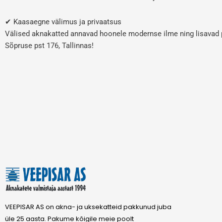
✔ Kaasaegne välimus ja privaatsus
Välised aknakatted annavad hoonele modernse ilme ning lisavad p
Sõpruse pst 176, Tallinnas!
VEEPISAR AS on akna- ja uksekatteid pakkunud juba
üle 25 aasta. Pakume kõigile meie poolt