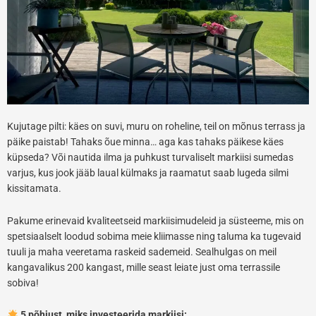
Kujutage pilti: käes on suvi, muru on roheline, teil on mõnus terrass ja
päike paistab! Tahaks õue minna… aga kas tahaks päikese käes
küpseda? Või nautida ilma ja puhkust turvaliselt markiisi sumedas
varjus, kus jook jääb laual külmaks ja raamatut saab lugeda silmi
kissitamata.
Pakume erinevaid kvaliteetseid markiisimudeleid ja süsteeme, mis on
spetsiaalselt loodud sobima meie kliimasse ning taluma ka tugevaid
tuuli ja maha veeretama raskeid sademeid. Sealhulgas on meil
kangavalikus 200 kangast, mille seast leiate just oma terrassile
sobiva!
5 põhjust, miks investeerida markiisi: