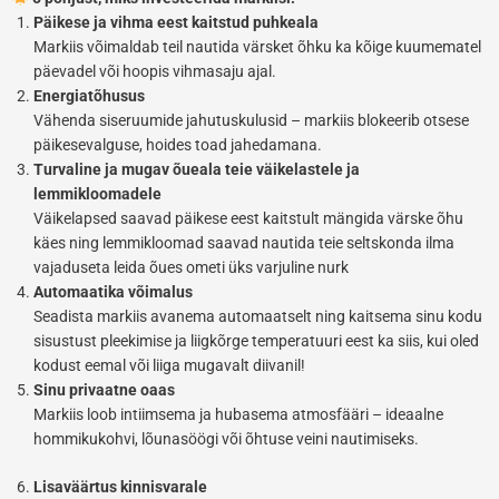
Päikese ja vihma eest kaitstud puhkeala
Markiis võimaldab teil nautida värsket õhku ka kõige kuumematel
päevadel või hoopis vihmasaju ajal.
Energiatõhusus
Vähenda siseruumide jahutuskulusid – markiis blokeerib otsese
päikesevalguse, hoides toad jahedamana.
Turvaline ja mugav õueala teie väikelastele ja
lemmikloomadele
Väikelapsed saavad päikese eest kaitstult mängida värske õhu
käes ning lemmikloomad saavad nautida teie seltskonda ilma
vajaduseta leida õues ometi üks varjuline nurk
Automaatika võimalus
Seadista markiis avanema automaatselt ning kaitsema sinu kodu
sisustust pleekimise ja liigkõrge temperatuuri eest ka siis, kui oled
kodust eemal või liiga mugavalt diivanil!
Sinu privaatne oaas
Markiis loob intiimsema ja hubasema atmosfääri – ideaalne
hommikukohvi, lõunasöögi või õhtuse veini nautimiseks.
Lisaväärtus kinnisvarale