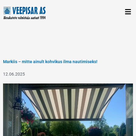
Skip
to
content
Markiis – mitte ainult kohvikus ilma nautimiseks!
12.06.2025