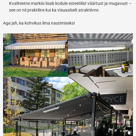
Kvaliteetne markiis lisab kodule esteetilist väärtust ja mugavust –
see on nii praktiline kui ka visuaalselt atraktiivne.
Aga jah, ka kohvikus ilma nautimiseks!