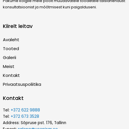
Pakume kõigile meie poolt müüdavatele toodetele täislahendust:
konsultatsioonist ja mõõtmisest kuni paigalduseni.
Kiirelt leitav
Avaleht
Tooted
Galerii
Meist
Kontakt
Privaatsuspoliitika
Kontakt
Tel:
+372 622 9888
Tel:
+372 673 3528
Address: Sõpruse pst. 176, Tallinn