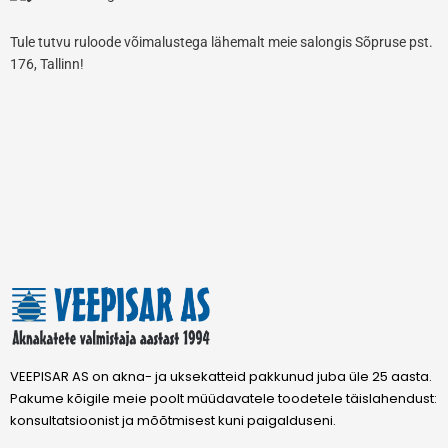
Tule tutvu ruloode võimalustega lähemalt meie salongis Sõpruse pst.
176, Tallinn!
VEEPISAR AS on akna- ja uksekatteid pakkunud juba üle 25 aasta.
Pakume kõigile meie poolt müüdavatele toodetele täislahendust:
konsultatsioonist ja mõõtmisest kuni paigalduseni.