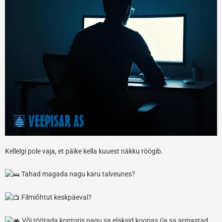
Kellelgi pole vaja, et päike kella kuuest näkku röögib.
Tahad magada nagu karu talveunes?
F
ilmiõhtut keskpäeval?
Või töötada kontoris nagu sa elaksid koopas (ja sa armastad