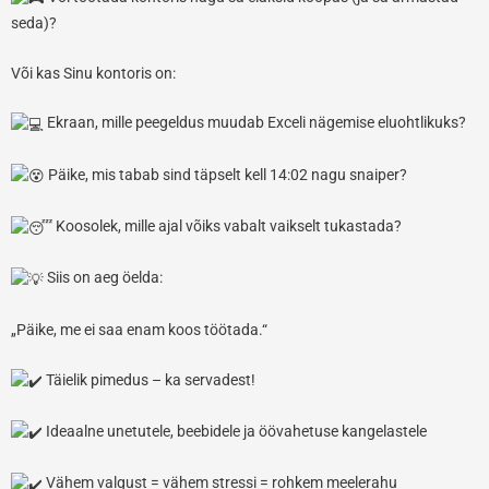
seda)?
Või kas Sinu kontoris on:
Ekraan, mille peegeldus muudab Exceli nägemise eluohtlikuks?
Päike, mis tabab sind täpselt kell 14:02 nagu snaiper?
Koosolek, mille ajal võiks vabalt vaikselt tukastada?
Siis on aeg öelda:
„Päike, me ei saa enam koos töötada.“
Täielik pimedus – ka servadest!
Ideaalne unetutele, beebidele ja öövahetuse kangelastele
Vähem valgust = vähem stressi = rohkem meelerahu