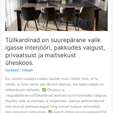
privaatsust
ja
maitsekust
üheskoos.
Tüllkardinad on suurepärane valik
igasse interjööri, pakkudes valgust,
privaatsust ja maitsekust
üheskoos.
Uudised
/
vdisain
Kui soovid vaadata kuidas naaber muru niidab, ilma, et ta
näeks, et Sina samal ajal diivanil lebotad, siis lisaks sellele on
tüllkardinate eeliseks:
Õhulisus ja
valgusläbilaskvusTüllkardinad lasevad ruumi loomuliku valguse,
muutes selle avaramaks ja helgemaks. Samas pehmendavad
nad teravat päikesevalgust ning loovad hubase atmosfääri
ilma pimedust tekitamata.
Ajatult stiilne sisustuselementTüll