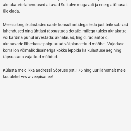
aknakatete lahendused aitavad Sul talve mugavalt ja energiatõhusalt
üle elada.
Meie salongi külastades saate konsultantidega leida just teile sobivad
lahendused ning ühtlasi täpsustada detaile, millega tuleks aknakatte
või kardina puhul arvestada: aknalauad, lingid, radiaatorid,
aknaavade lähedusse paigutatud või planeeritud mööbel. Vajaduse
korral on võimalik disaineriga kokku leppida ka külastuse aeg ning
täpsustada vajalikud mõõdud.
Külasta meid ikka aadressil Sõpruse pst.176 ning uuri lähemalt meie
kodulehel www.veepisar.ee!