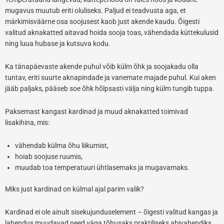
mugavus muutub eriti oluliseks. Paljud ei teadvusta aga, et
märkimisväärne osa soojusest kaob just akende kaudu. Õigesti
valitud aknakatted aitavad hoida sooja toas, vähendada küttekulusid
ning luua hubase ja kutsuva kodu.
Ka tänapäevaste akende puhul võib külm õhk ja soojakadu olla
tuntav, eriti suurte aknapindade ja vanemate majade puhul. Kui aken
jääb paljaks, pääseb soe õhk hõlpsasti välja ning külm tungib tuppa.
Paksemast kangast kardinad ja muud aknakatted toimivad
lisakihina, mis:
vähendab külma õhu liikumist,
hoiab soojuse ruumis,
muudab toa temperatuuri ühtlasemaks ja mugavamaks.
Miks just kardinad on külmal ajal parim valik?
Kardinad ei ole ainult sisekujunduselement – õigesti valitud kangas ja
lahendus muudavad need väga tõhusaks praktiliseks abivahendiks.