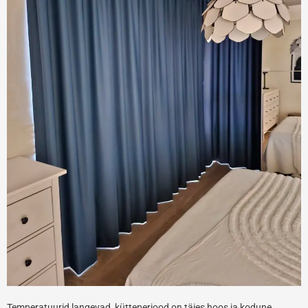
Temperatuurid langevad, kütteperiood on täies hoos ja kodune