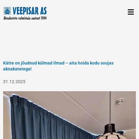
Skip
to
content
Kätte on jõudnud külmad ilmad – aita hoida kodu soojas
aknakatetega!
31.12.2025