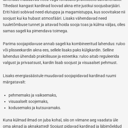
Tihedast kangast kardinad loovad akna ette justkui soojusbarjääri.
Eriti hästi sobivad need elutuppa ja magamistuppa, kus soovitakse nii
soojust kui ka hubast atmosfääri. Lisaks vähendavad need
tuuletõmbuse tunnet ja aitavad hoida sooja toas ja külma väljas, olles
samas sageli ka pimendava toimega.
Parima soojapidavuse annab sageli ka kombineeritud lahendus: ruloo
või plisseekardin akna ees, sellele lisaks paks külgkardin. Selline
lahendus ühendab praktilisuse ja esteetika: ruloo aitab reguleerida
valgust ja privaatsust, kardin lisab soojust ja visuaalset pehmust.
Lisaks energiasäästule muudavad soojapidavad kardinad ruumi
märgatavalt:
pehmemaks ja vaiksemaks,
visuaalselt soojemaks,
kodusemaks ja kutsuvamaks.
Kuna külmad ilmad on juba kohal, siis on viimane aeg vaadata üle
oma aknad ja aknakatted! Soojust pidavad kardinad ja läbimõeldud