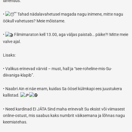
lahendus.
•
Tahad nädalavahetusel magada nagu inimene, mitte nagu
öökull vahetuses? Meie mõistame.
•
Filmimaraton kell 13.00, aga väljas paistab… päike?! Mitte meie
valve ajal.
Lisaks:
• Valikus erinevad värvid – must, hall ja “see-roheline-mis-Su-
diivaniga-klapib”.
• Naabri Ain ei näe enam, kuidas Sa öösel külmkapi ees juustukera
kallistad.
• Need kardinad EI JÄTA Sind maha erinevalt Su eksist või viimasest
online-ostust, mis saabus kaks numbrit väiksemana ja lõhnas nagu
keemiatehas.