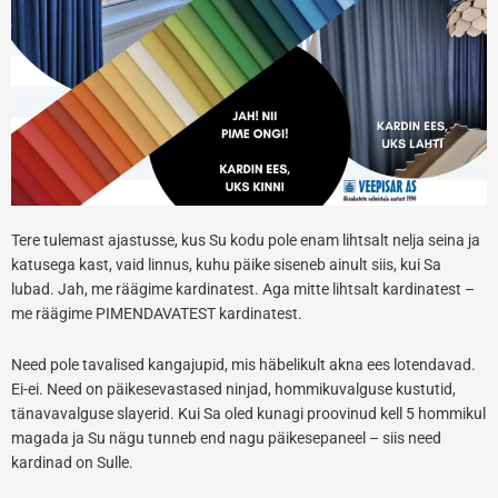
Tere tulemast ajastusse, kus Su kodu pole enam lihtsalt nelja seina ja
katusega kast, vaid linnus, kuhu päike siseneb ainult siis, kui Sa
lubad. Jah, me räägime kardinatest. Aga mitte lihtsalt kardinatest –
me räägime PIMENDAVATEST kardinatest.
Need pole tavalised kangajupid, mis häbelikult akna ees lotendavad.
Ei-ei. Need on päikesevastased ninjad, hommikuvalguse kustutid,
tänavavalguse slayerid. Kui Sa oled kunagi proovinud kell 5
hommikul
magada ja Su nägu tunneb end nagu päikesepaneel – siis need
kardinad on Sulle.