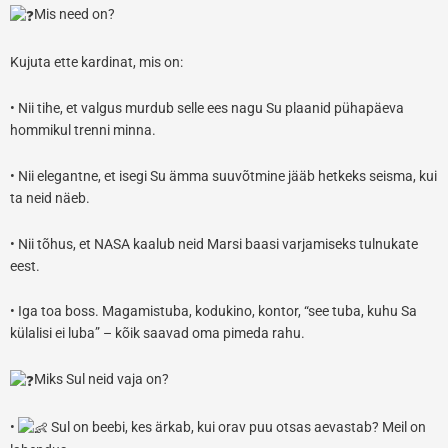
Mis need on?
Kujuta ette kardinat, mis on:
• Nii tihe, et valgus murdub selle ees nagu Su plaanid pühapäeva
hommikul trenni minna.
• Nii elegantne, et isegi Su ämma suuvõtmine jääb hetkeks seisma, kui
ta neid näeb.
• Nii tõhus, et NASA kaalub neid Marsi baasi varjamiseks tulnukate
eest.
• Iga toa boss. Magamistuba, kodukino, kontor, “see tuba, kuhu Sa
külalisi ei luba” – kõik saavad oma pimeda rahu.
Miks Sul neid vaja on?
•
Sul on beebi, kes ärkab, kui orav puu otsas aevastab? Meil on