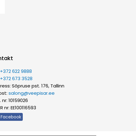
ntakt
:
+372 622 9888
:
+372 673 3528
ess: Sõpruse pst. 176, Tallinn
ost:
salong@veepisar.ee
 nr: 10159026
R nr: EE100116593
Facebook