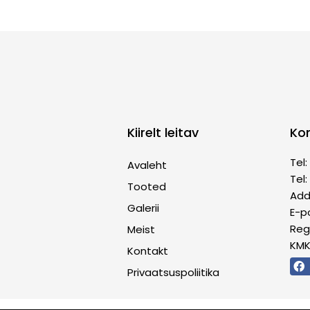
Kiirelt leitav
Ko
Tel
Avaleht
Tel
Tooted
Addr
Galerii
E-p
Reg.
Meist
KMK
Kontakt
Privaatsuspoliitika