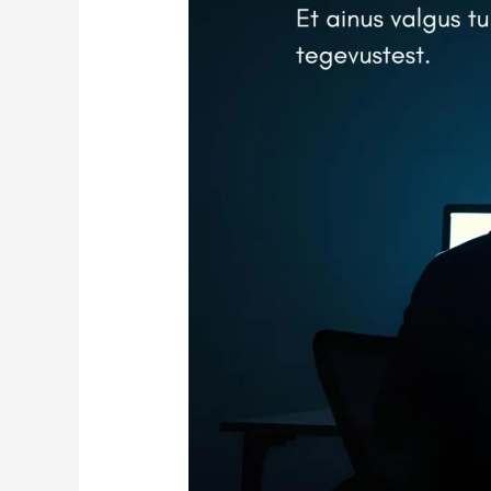
vahel
tahad
päikesele
öelda:
“Not
today.”