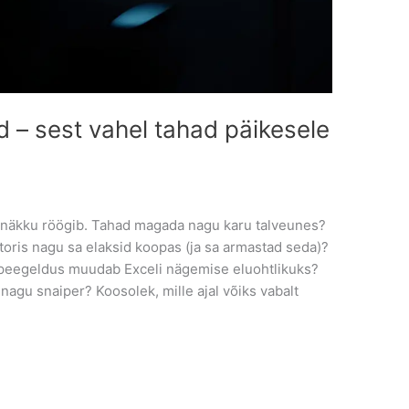
 – sest vahel tahad päikesele
est näkku röögib. Tahad magada nagu karu talveunes?
toris nagu sa elaksid koopas (ja sa armastad seda)?
le peegeldus muudab Exceli nägemise eluohtlikuks?
 nagu snaiper? Koosolek, mille ajal võiks vabalt