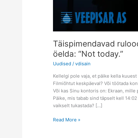
Täispimendavad rulood
öelda: “Not today.”
Uudised
/
vdisain
Kellelgi pole vaja, et päike kella kuu
Filmiõhtut keskpäeval? Või töötada kon
Või kas Sinu kontoris on: Ekraan, mil
Päike, mis tabab sind täpselt kell 14:02
vaikselt tukastada? […]
Read More »