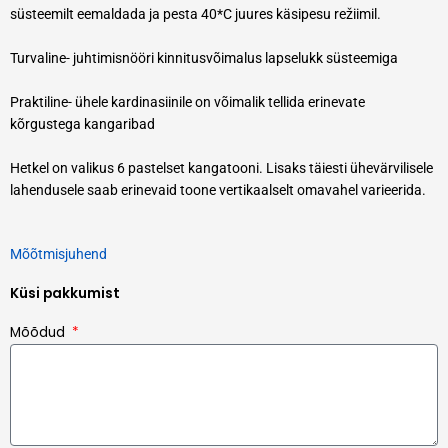
süsteemilt eemaldada ja pesta 40*C juures käsipesu režiimil.
Turvaline- juhtimisnööri kinnitusvõimalus lapselukk süsteemiga
Praktiline- ühele kardinasiinile on võimalik tellida erinevate
kõrgustega kangaribad
Hetkel on valikus 6 pastelset kangatooni. Lisaks täiesti ühevärvilisele
lahendusele saab erinevaid toone vertikaalselt omavahel varieerida.
Mõõtmisjuhend
Küsi pakkumist
Mõõdud