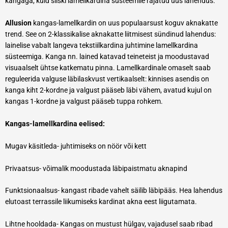
kangaga, kuid siiski lamellkardina süsteemile rajatud uus lahendus.
Allusion
kangas-lamellkardin on uus populaarsust koguv aknakatte
trend. See on 2-klassikalise aknakatte liitmisest sündinud lahendus:
lainelise vabalt langeva tekstiilkardina juhtimine lamellkardina
süsteemiga. Kanga nn. lained katavad teineteist ja moodustavad
visuaalselt ühtse katkematu pinna. Lamellkardinale omaselt saab
reguleerida valguse läbilaskvust vertikaalselt: kinnises asendis on
kanga kiht 2-kordne ja valgust pääseb läbi vähem, avatud kujul on
kangas 1-kordne ja valgust pääseb tuppa rohkem.
Kangas-lamellkardina eelised:
Mugav käsitleda- juhtimiseks on nöör või kett
Privaatsus- võimalik moodustada läbipaistmatu aknapind
Funktsionaalsus- kangast ribade vahelt säilib läbipääs. Hea lahendus
elutoast terrassile liikumiseks kardinat akna eest liigutamata.
Lihtne hooldada- Kangas on mustust hülgav, vajadusel saab ribad