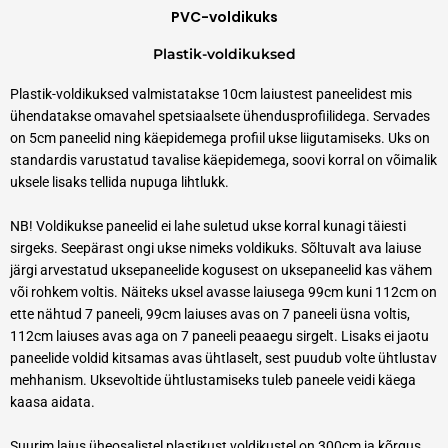
PVC-voldikuks
Plastik-voldikuksed
Plastik-voldikuksed valmistatakse 10cm laiustest paneelidest mis
ühendatakse omavahel spetsiaalsete ühendusprofiilidega. Servades
on 5cm paneelid ning käepidemega profiil ukse liigutamiseks. Uks on
standardis varustatud tavalise käepidemega, soovi korral on võimalik
uksele lisaks tellida nupuga lihtlukk.
NB! Voldikukse paneelid ei lahe suletud ukse korral kunagi täiesti
sirgeks. Seepärast ongi ukse nimeks voldikuks. Sõltuvalt ava laiuse
järgi arvestatud uksepaneelide kogusest on uksepaneelid kas vähem
või rohkem voltis. Näiteks uksel avasse laiusega 99cm kuni 112cm on
ette nähtud 7 paneeli, 99cm laiuses avas on 7 paneeli üsna voltis,
112cm laiuses avas aga on 7 paneeli peaaegu sirgelt. Lisaks ei jaotu
paneelide voldid kitsamas avas ühtlaselt, sest puudub volte ühtlustav
mehhanism. Uksevoltide ühtlustamiseks tuleb paneele veidi käega
kaasa aidata.
Suurim laius üheosalistel plastikust voldikustel on 300cm ja kõrgus