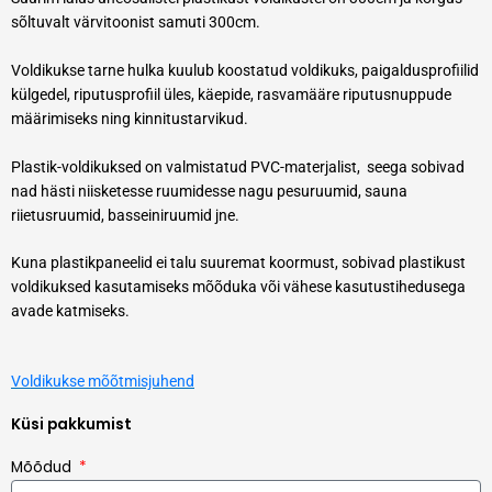
sõltuvalt värvitoonist samuti 300cm.
Voldikukse tarne hulka kuulub koostatud voldikuks, paigaldusprofiilid
külgedel, riputusprofiil üles, käepide, rasvamääre riputusnuppude
määrimiseks ning kinnitustarvikud.
Plastik-voldikuksed on valmistatud PVC-materjalist, seega sobivad
nad hästi niisketesse ruumidesse nagu pesuruumid, sauna
riietusruumid, basseiniruumid jne.
Kuna plastikpaneelid ei talu suuremat koormust, sobivad plastikust
voldikuksed kasutamiseks mõõduka või vähese kasutustihedusega
avade katmiseks.
Voldikukse mõõtmisjuhend
Küsi pakkumist
Mõõdud