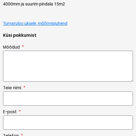
4000mm ja suurim pindala 15m2
Turvaruloo uksele, mõõtmisjuhend
Küsi pakkumist
Mõõdud
Teie nimi
E-post
Telefon