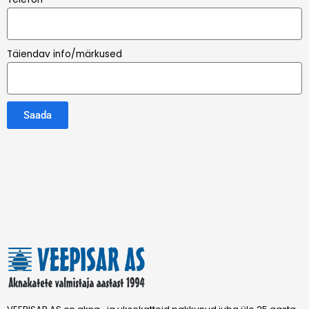
Täiendav info/märkused
Saada