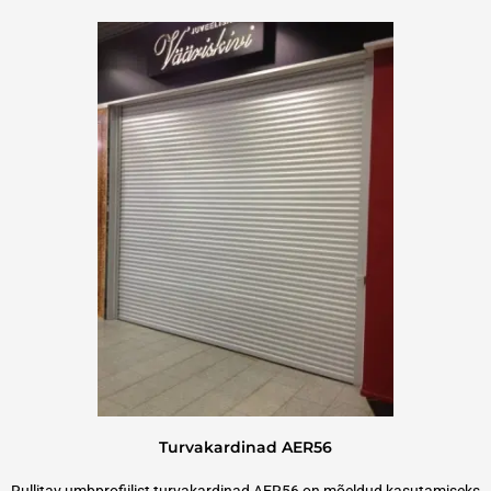
Turvakardinad AER56
Rullitav umbprofiilist turvakardinad AER56 on mõeldud kasutamiseks