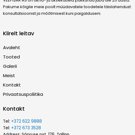
VEEPISAR AS on akna- ja uksekatteid pakkunud juba üle 25 aasta.
Pakume kõigile meie poolt müüdavatele toodetele täislahendust:
konsultatsioonist ja mõõtmisest kuni paigalduseni.
Kiirelt leitav
Avaleht
Tooted
Galerii
Meist
Kontakt
Privaatsuspoliitika
Kontakt
Tel:
+372 622 9888
Tel:
+372 673 3528
Address: Sõpruse pst. 176, Tallinn