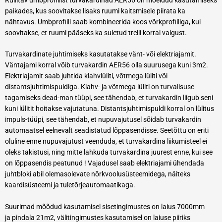
paikades, kus soovitakse lisaks ruumi kaitsmisele piirata ka
nähtavus. Umbprofiili saab kombineerida koos võrkprofiiliga, kui
soovitakse, et ruumi pääseks ka suletud trelli korral valgust.
Turvakardinate juhtimiseks kasutatakse vänt- või elektriajamit.
Väntajami korral võib turvakardin AER56 olla suurusega kuni 3m2.
Elektriajamit saab juhtida klahvlüliti, võtmega lüliti või
distantsjuhtimispuldiga. Klahv- ja võtmega lüliti on turvalisuse
tagamiseks dead-man tüüpi, see tähendab, et turvakardin liigub seni
kuni lülitit hoitakse vajutatuna. Distantsjuhtimispuldi korral on lülitus
impuls-tüüpi, see tähendab, et nupuvajutusel sõidab turvakardin
automaatsel eelnevalt seadistatud lõppasendisse. Seetõttu on eriti
oluline enne nupuvajutust veenduda, et turvakardina liikumisteel ei
oleks takistusi, ning mitte lahkuda turvakardina juurest enne, kui see
on lõppasendis peatunud ! Vajadusel saab elektriajami ühendada
juhtbloki abil olemasolevate nõrkvoolusüsteemidega, näiteks
kaardisüsteemi ja tuletõrjeautomaatikaga.
Suurimad mõõdud kasutamisel sisetingimustes on laius 7000mm
ja pindala 21m2, välitingimustes kasutamisel on laiuse piiriks